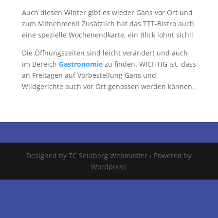
Auch diesen Winter gibt es wieder Gans vor Ort und
zum MItnehmen!! Zusätzlich hat das TTT-Bistro auch
eine spezielle Wochenendkarte, ein Blick lohnt sich!!
Die Öffnungszeiten sind leicht verändert und auch
im Bereich
Gastronomie
zu finden. WICHTIG ist, dass
an Freitagen auf Vorbestellung Gans und
Wildgerichte auch vor Ort genossen werden können.
Designed by TC Seulberg Webmaster - Powered by
Wordpress